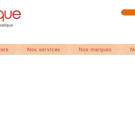
matique
iers
Nos services
Nos marques
N