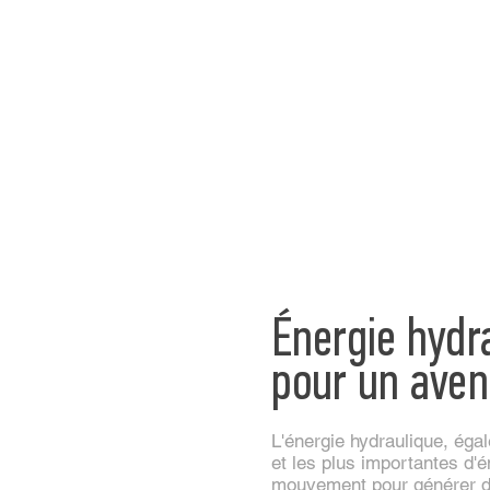
Énergie hydr
pour un aven
L'énergie hydraulique, éga
et les plus importantes d'én
mouvement pour générer de l