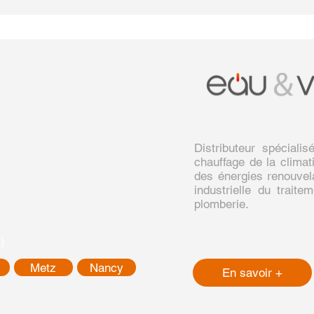
Distributeur spécial
chauffage de la climati
des énergies renouvela
industrielle du traite
plomberie.
)
Metz
Nancy
En savoir +