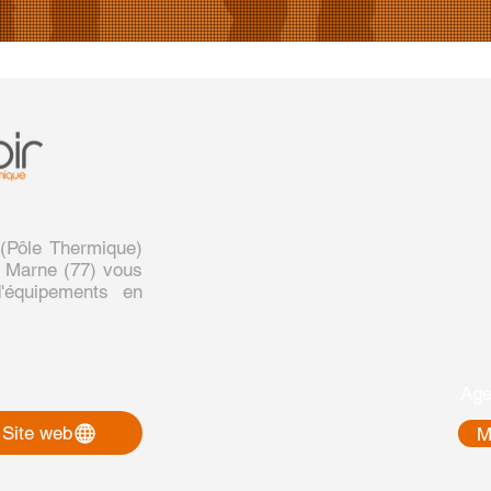
Pôle Thermique)
t Marne (77) vous
'équipements en
Age
Site web
M