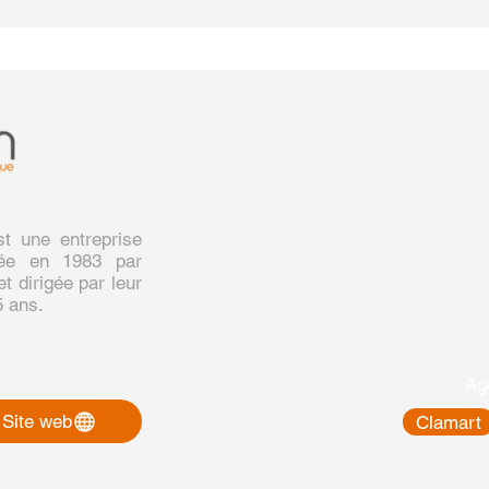
t une entreprise
réée en 1983 par
t dirigée par leur
5 ans.
Ag
Site web
Clamart