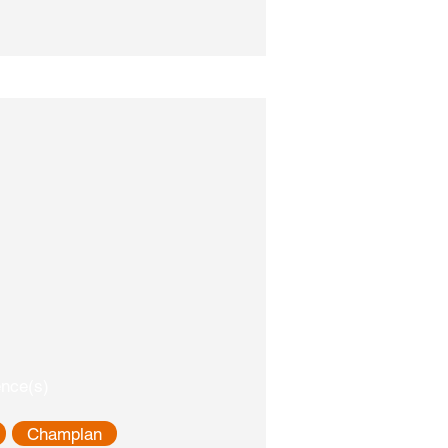
nce(s)
Champlan