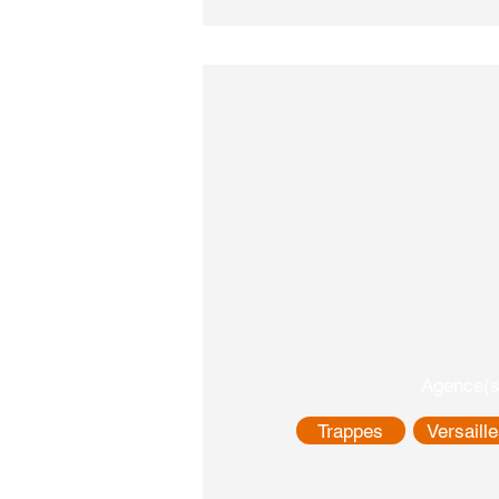
Agence(s
Trappes
Versaill