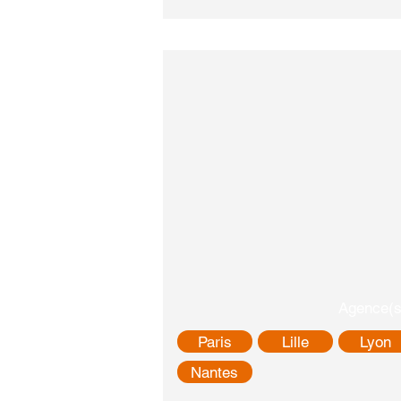
Agence(s
Paris
Lille
Lyon
Nantes