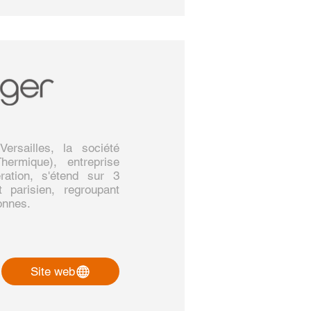
rsailles, la société
ermique), entreprise
ration, s'étend sur 3
 parisien, regroupant
onnes.
Site web