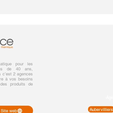
matique pour les
plus de 40 ans,
) c’est 2 agences
re à vos besoins
 des produits de
Age
Aubervilliers
Site web