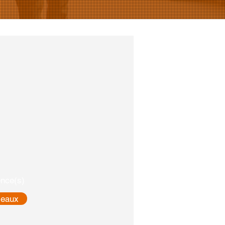
nce(s)
eaux