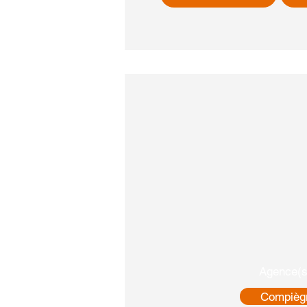
Agence(s
Compièg