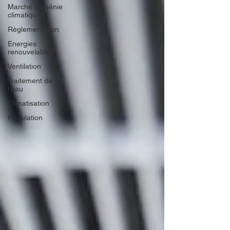
Marché du génie
climatique
Règlementation
Energies
renouvelables
Ventilation
Traitement de
l'eau
Climatisation
Régulation