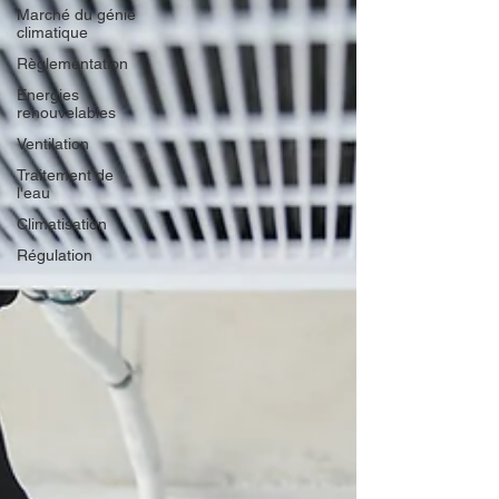
Marché du génie
climatique
Règlementation
Energies
renouvelables
Ventilation
Traitement de
l'eau
Climatisation
Régulation