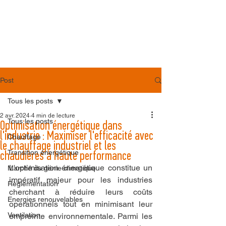
Post
Tous les posts
2 avr. 2024
4 min de lecture
Tous les posts
Optimisation énergétique dans
l'industrie : Maximiser l'efficacité avec
Chauffage
le chauffage industriel et les
Transition énergétique
chaudières à haute performance
L'optimisation énergétique constitue un 
Marché du génie climatique
impératif majeur pour les industries 
Règlementation
cherchant à réduire leurs coûts 
Energies renouvelables
opérationnels tout en minimisant leur 
Ventilation
empreinte environnementale. Parmi les 