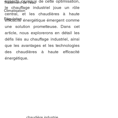
aspects cruciaux de cette optimisation, 
Traitement de l'eau
le chauffage industriel joue un rôle 
Climatisation
central, et les chaudières à haute 
Régulation
efficacité énergétique émergent comme 
une solution prometteuse. Dans cet 
article, nous explorerons en détail les 
défis liés au chauffage industriel, ainsi 
que les avantages et les technologies 
des chaudières à haute efficacité 
énergétique.
chaudière industrie